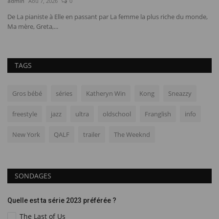
admin
Aou 7, 2026
0
ad
De La pianiste à Elle en passant par La femme la plus riche du monde,
“`
Ma mère, Greta,...
dé
TAGS
Gros bébé
séries
Katheryn Win
Kong
Sneazzy
freestyle
jazz
ultra
oldschool
Franglish
info
New York
QALF
trailer
The Weeknd
SONDAGES
Quelle est ta série 2023 préférée ?
The Last of Us