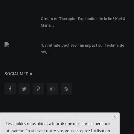
Cœurs en Thérapie : Explication de la fin ! Karl &
Maria...
"La retraite peut avoir un impact sur l'estime de
soi,...
SOCIAL MEDIA
©2024- CULTACTU.FR, la culture de l‘actu web.
Les cookies nous aident à fournir une meilleure expérience
Mentions légales
utilisateur. En utilisant notre site, vous acceptez l‘utilisation