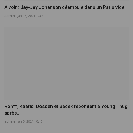
A voir : Jay-Jay Johanson déambule dans un Paris vide
admin
Jan 15, 2021
0
Rohff, Kaaris, Dosseh et Sadek répondent à Young Thug
après...
admin
Jan 5, 2021
0