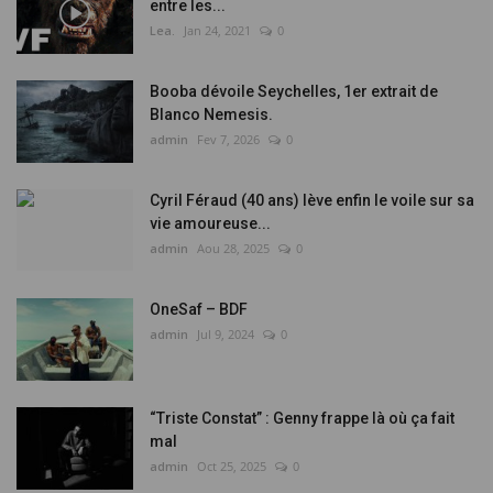
entre les...
Lea.
Jan 24, 2021
0
Booba dévoile Seychelles, 1er extrait de
Blanco Nemesis.
admin
Fev 7, 2026
0
Cyril Féraud (40 ans) lève enfin le voile sur sa
vie amoureuse...
admin
Aou 28, 2025
0
OneSaf – BDF
admin
Jul 9, 2024
0
“Triste Constat” : Genny frappe là où ça fait
mal
admin
Oct 25, 2025
0