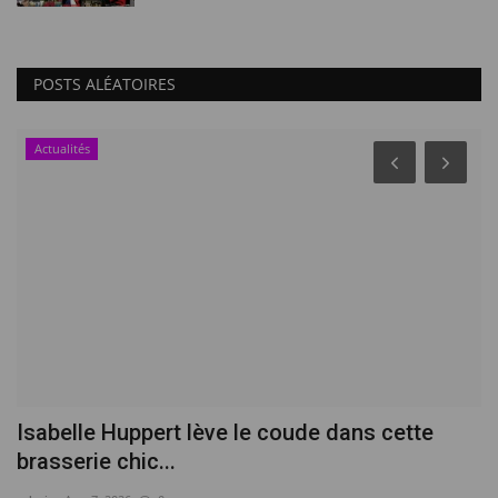
POSTS ALÉATOIRES
Actualités
Isabelle Huppert lève le coude dans cette
B
brasserie chic...
s