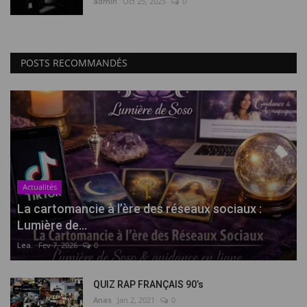
admin
Oct 25, 2025
0
POSTS RECOMMANDÉS
Actualités
La cartomancie à l’ère des réseaux sociaux :
Lumière de...
Lea.
Fev 7, 2026
0
QUIZ RAP FRANÇAIS 90’s
Anas
Jan 2, 2021
0