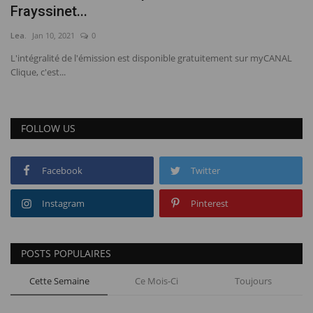
Frayssinet...
Vidéos
Lea.
Jan 10, 2021
0
L'intégralité de l'émission est disponible gratuitement sur myCANAL
Quiz
Clique, c'est...
FOLLOW US
Facebook
Twitter
Instagram
Pinterest
POSTS POPULAIRES
Cette Semaine
Ce Mois-Ci
Toujours