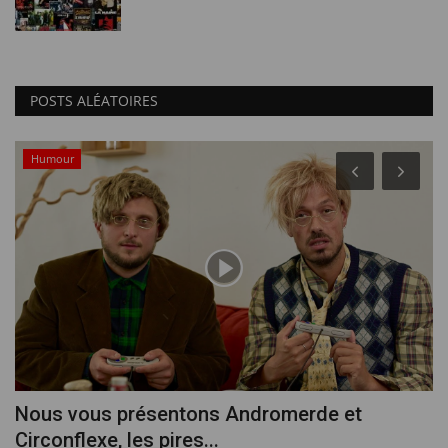
POSTS ALÉATOIRES
Humour
Nous vous présentons Andromerde et
C
Circonflexe, les pires...
d