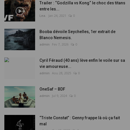
Trailer : “Godzilla vs Kong“ le choc des titans
entre les...
Lea.
Jan 24, 2021
0
Booba dévoile Seychelles, 1er extrait de
Blanco Nemesis.
admin
Fev 7, 2026
0
Cyril Féraud (40 ans) lève enfin le voile sur sa
vie amoureuse...
admin
Aou 28, 2025
0
OneSaf – BDF
admin
Jul 9, 2024
0
“Triste Constat” : Genny frappe là où ça fait
mal