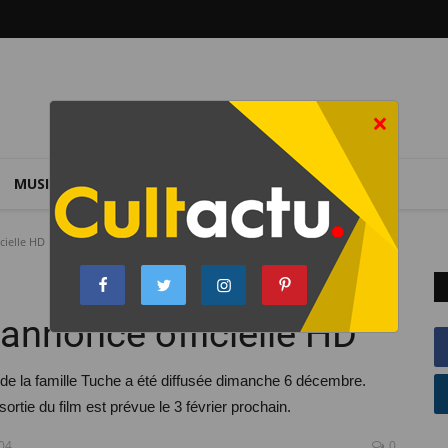
×
MUSIQUE
SPORT
VIDÉOS
QUIZ
cielle HD
annonce officielle HD
e la famille Tuche a été diffusée dimanche 6 décembre.
ortie du film est prévue le 3 février prochain.
:04
0