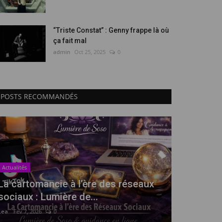
“Triste Constat” : Genny frappe là où
ça fait mal
admin
Oct 25, 2025
0
POSTS RECOMMANDÉS
Actualités
La cartomancie à l’ère des réseaux
sociaux : Lumière de...
Lea.
Fev 7, 2026
0