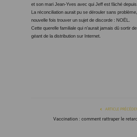
et son mari Jean-Yves avec qui Jeff est fâché depu
La réconciliation aurait pu se dérouler sans problème,
nouvelle fois trouver un sujet de discorde : NOËL.
Cette querelle familiale qui n’aurait jamais dû sortir 
géant de la distribution sur Internet.
Musique
ARTICLE PRÉCÉDE
Vaccination : comment rattraper le retard
Red Bull Music Academy : l’hér