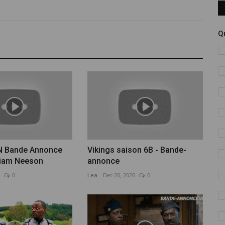
Q
N Bande Annonce
Vikings saison 6B - Bande-
Liam Neeson
annonce
0
Lea.
Dec 20, 2020
0