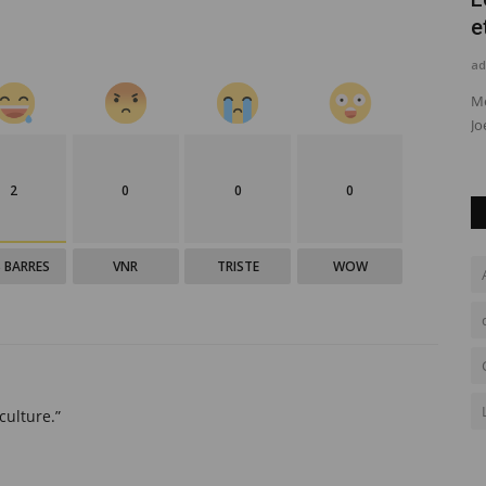
de Kylian Mbappé
e
admin
Fev 16, 2024
0
ad
sée dans les
Comme révélé par RMC Sport ce jeudi, Kylian Mbappé a
Me
annoncé à Nasser Al-Khelaïfi...
Jo
2
0
0
0
 BARRES
VNR
TRISTE
WOW
culture.”