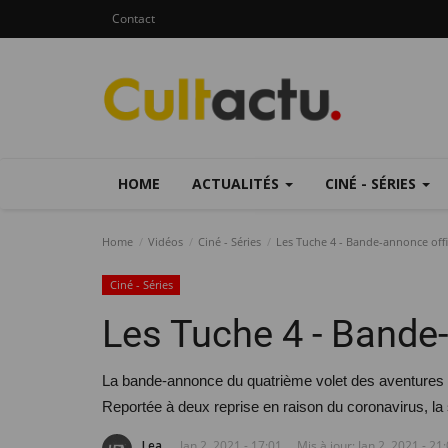
Contact
HOME
ACTUALITÉS
CINÉ - SÉRIES
Home
Vidéos
Ciné - Séries
Les Tuche 4 - Bande-annonce offi
Ciné - Séries
Les Tuche 4 - Bande-
La bande-annonce du quatrième volet des aventures d
Reportée à deux reprise en raison du coronavirus, la s
Lea.
Jan 2, 2021 - 17:01
Mis à jour: Jan 2, 2021 - 21