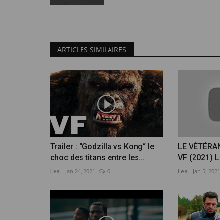
ARTICLES SIMILAIRES
Trailer : “Godzilla vs Kong“ le
LE VÉTÉRA
choc des titans entre les...
VF (2021) 
Lea.
Jan 24, 2021
0
Lea.
Jan 5, 2021