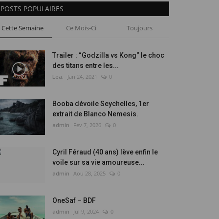
POSTS POPULAIRES
Cette Semaine
Ce Mois-Ci
Toujours
Trailer : “Godzilla vs Kong“ le choc
des titans entre les...
Lea.
Jan 24, 2021
0
Booba dévoile Seychelles, 1er
extrait de Blanco Nemesis.
admin
Fev 7, 2026
0
Cyril Féraud (40 ans) lève enfin le
voile sur sa vie amoureuse...
admin
Aou 28, 2025
0
OneSaf – BDF
admin
Jul 9, 2024
0