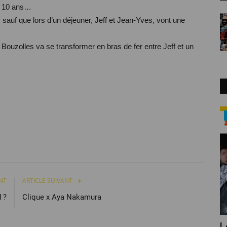
is 10 ans…
 sauf que lors d’un déjeuner, Jeff et Jean-Yves, vont une
de Bouzolles va se transformer en bras de fer entre Jeff et un
Sport
NT
ARTICLE SUIVANT
 ?
Clique x Aya Nakamura
itage
Mercato: quand Getafe tease l’arrivée
L