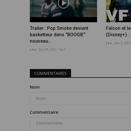
Trailer : Pop Smoke devient
Falcon et le
basketteur dans “BOOGIE“
(Disney+) : 
nouveau...
Lea.
Jan 3, 2021
Lea.
Jan 24, 2021
0
COMMENTAIRES
Nom
Commentaire