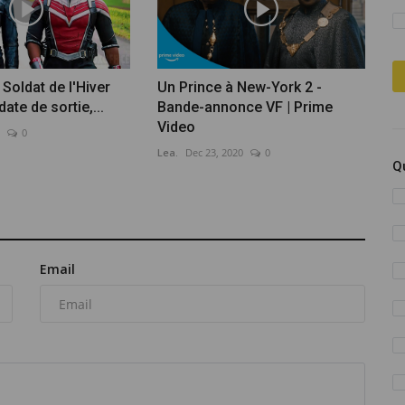
 Soldat de l'Hiver
Un Prince à New-York 2 -
date de sortie,...
Bande-annonce VF | Prime
Video
0
Lea.
Dec 23, 2020
0
Q
Email