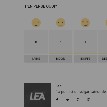
culturel qui influence...
T'EN PENSE QUOI?
admin
Aou 8, 2026
0
Ollie Oshodi est une experte et stratège spéciali
marques et la culture....
0
1
1
J'AIME
BIDON
JE KIFFE
DES
Lea.
“La pub est un vulgarisateur de 